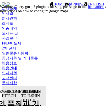
HOME
문의메일
ENGLISH
Warning
jQuery gmap3 plugin is missing, please go to this
help article
회사소개
instructions on how to configure google maps.
인사말
회사연혁
조직도
인증내역
오시는 길
사업분야
FPD/반도체
2차 전지
일반물류자동화
공정자동 및 기타물류
채용정보
채용안내
입사지원
고객센터
문의사항
 TO ILSHIN HITECH
WELCOME TO ILSHIN
WELCOME
HITECH
TO ILSHIN
HITECH
의 품질과 기