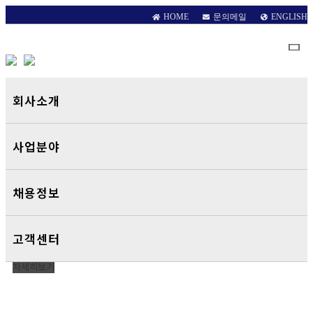
HOME
문의메일
ENGLISH
회사소개
WELCOME TO ILSHIN HITECH
사업분야
최고의 품질과 기술력
가치창출을 목표로 하는 기업
채용정보
일신하이텍
은 남다른 기술력이 있습니다.
고객센터
자세히보기