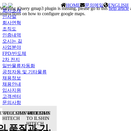
HOME
문의메일
ENGLISH
Warning
jQuery gmap3 plugin is missing, please go to this
help article
회사소개
instructions on how to configure google maps.
인사말
회사연혁
조직도
인증내역
오시는 길
사업분야
FPD/반도체
2차 전지
일반물류자동화
공정자동 및 기타물류
채용정보
채용안내
입사지원
고객센터
문의사항
 TO ILSHIN HITECH
WELCOME TO ILSHIN
WELCOME
HITECH
TO ILSHIN
HITECH
의 품질과 기