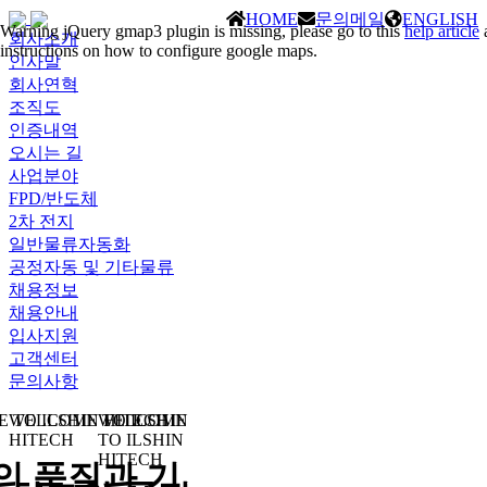
HOME
문의메일
ENGLISH
Warning
jQuery gmap3 plugin is missing, please go to this
help article
회사소개
instructions on how to configure google maps.
인사말
회사연혁
조직도
인증내역
오시는 길
사업분야
FPD/반도체
2차 전지
일반물류자동화
공정자동 및 기타물류
채용정보
채용안내
입사지원
고객센터
문의사항
 TO ILSHIN HITECH
WELCOME TO ILSHIN
WELCOME
HITECH
TO ILSHIN
HITECH
의 품질과 기