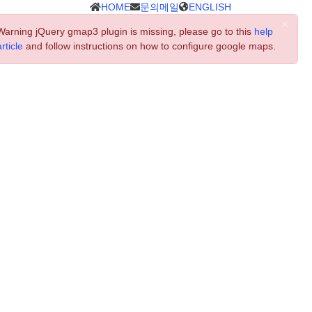
HOME
문의메일
ENGLISH
Warning
jQuery gmap3 plugin is missing, please go to this
help
article
and follow instructions on how to configure google maps.