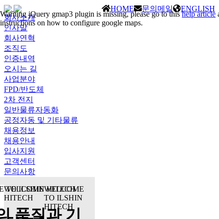
HOME
문의메일
ENGLISH
Warning
jQuery gmap3 plugin is missing, please go to this
help article
회사소개
instructions on how to configure google maps.
인사말
회사연혁
조직도
인증내역
오시는 길
사업분야
FPD/반도체
2차 전지
일반물류자동화
공정자동 및 기타물류
채용정보
채용안내
입사지원
고객센터
문의사항
 TO ILSHIN HITECH
WELCOME TO ILSHIN
WELCOME
HITECH
TO ILSHIN
HITECH
의 품질과 기